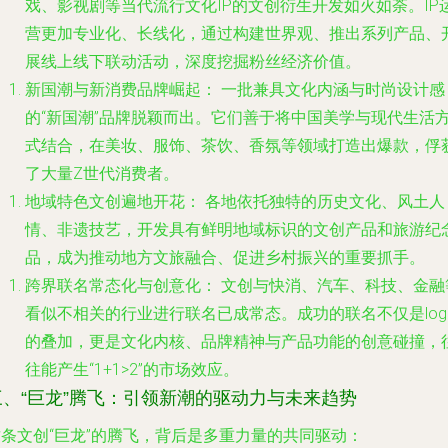
戏、影视剧等当代流行文化IP的文创衍生开发如火如荼。IP
营更加专业化、长线化，通过构建世界观、推出系列产品、
展线上线下联动活动，深度挖掘粉丝经济价值。
新国潮与新消费品牌崛起：
一批兼具文化内涵与时尚设计感
的“新国潮”品牌脱颖而出。它们善于将中国美学与现代生活
式结合，在美妆、服饰、茶饮、香氛等领域打造出爆款，俘
了大量Z世代消费者。
地域特色文创遍地开花：
各地依托独特的历史文化、风土人
情、非遗技艺，开发具有鲜明地域标识的文创产品和旅游纪
品，成为推动地方文旅融合、促进乡村振兴的重要抓手。
跨界联名常态化与创意化：
文创与快消、汽车、科技、金融
看似不相关的行业进行联名已成常态。成功的联名不仅是log
的叠加，更是文化内核、品牌精神与产品功能的创意碰撞，
往能产生“1+1>2”的市场效应。
三、“巨龙”腾飞：引领新潮的驱动力与未来趋势
这条文创“巨龙”的腾飞，背后是多重力量的共同驱动：