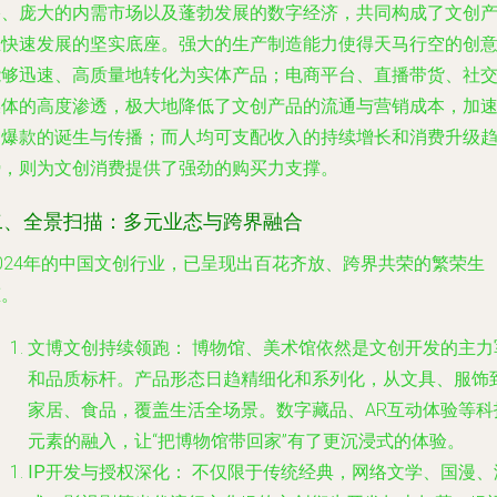
络、庞大的内需市场以及蓬勃发展的数字经济，共同构成了文创
业快速发展的坚实底座。强大的生产制造能力使得天马行空的创
能够迅速、高质量地转化为实体产品；电商平台、直播带货、社
媒体的高度渗透，极大地降低了文创产品的流通与营销成本，加
了爆款的诞生与传播；而人均可支配收入的持续增长和消费升级
势，则为文创消费提供了强劲的购买力支撑。
二、全景扫描：多元业态与跨界融合
2024年的中国文创行业，已呈现出百花齐放、跨界共荣的繁荣生
态。
文博文创持续领跑：
博物馆、美术馆依然是文创开发的主力
和品质标杆。产品形态日趋精细化和系列化，从文具、服饰
家居、食品，覆盖生活全场景。数字藏品、AR互动体验等科
元素的融入，让“把博物馆带回家”有了更沉浸式的体验。
IP开发与授权深化：
不仅限于传统经典，网络文学、国漫、