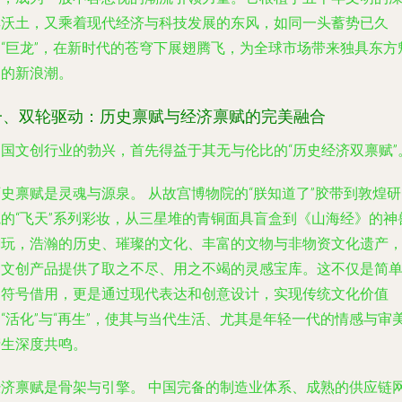
厚沃土，又乘着现代经济与科技发展的东风，如同一头蓄势已久
的“巨龙”，在新时代的苍穹下展翅腾飞，为全球市场带来独具东方
力的新浪潮。
一、双轮驱动：历史禀赋与经济禀赋的完美融合
中国文创行业的勃兴，首先得益于其无与伦比的“历史经济双禀赋”
历史禀赋是灵魂与源泉。
从故宫博物院的“朕知道了”胶带到敦煌研
院的“飞天”系列彩妆，从三星堆的青铜面具盲盒到《山海经》的神
潮玩，浩瀚的历史、璀璨的文化、丰富的文物与非物资文化遗产
为文创产品提供了取之不尽、用之不竭的灵感宝库。这不仅是简
的符号借用，更是通过现代表达和创意设计，实现传统文化价值
“活化”与“再生”，使其与当代生活、尤其是年轻一代的情感与审
产生深度共鸣。
经济禀赋是骨架与引擎。
中国完备的制造业体系、成熟的供应链