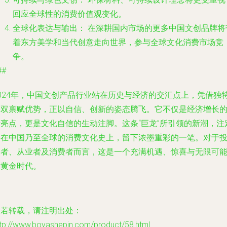
回应全球性的消费价值观变化。
全球化表达与输出：
在深耕国内市场的更多中国文创品牌将
着东方美学和当代创意走向世界，参与全球文化消费市场竞
争。
##
2024年，中国文创产品行业站在历史与经济的交汇点上，凭借独
的双禀赋优势，正以自信、创新的姿态腾飞。它不仅是经济增长
新亮点，更是文化自信的生动注脚。这条“巨龙”所引领的新潮，注
将在中国乃至全球的消费文化史上，留下浓墨重彩的一笔。对于
资者、从业者及消费者而言，这是一个充满机遇、惊喜与无限可
的黄金时代。
如若转载，请注明出处：
ttp://www.boyashepin.com/product/58.html