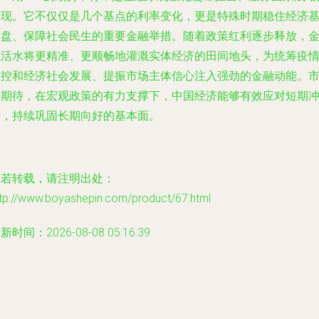
体现。它不仅仅是几个基点的利率变化，更是特殊时期稳住经济
本盘、保障社会民生的重要金融举措。随着政策红利逐步释放，
融活水将更精准、更顺畅地灌溉实体经济的田间地头，为统筹疫
防控和经济社会发展、提振市场主体信心注入强劲的金融动能。
场期待，在宏观政策的有力支撑下，中国经济能够有效应对短期
击，持续巩固长期向好的基本面。
如若转载，请注明出处：
ttp://www.boyashepin.com/product/67.html
新时间：2026-08-08 05:16:39