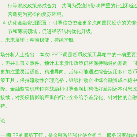
行等财政政策形成合力，共同为受疫情影响严重的行业和企
营造更为宽松的复苏环境。
优化金融资源配置：
引导信贷资金更多流向国民经济的关键
节和薄弱领域，促进经济结构优化升级。
四、未来展望：精准稳健，持续护航
市场分析人士指出，本次LPR下调是货币政策工具箱中的一项重要
作，但并非孤立事件。预计未来货币政策仍将保持稳健的基调，
时更加注重灵活适度、精准导向。后续可能通过综合运用多种货
政策工具，保持流动性合理充裕，继续推动企业综合融资成本稳
有降。金融监管机构也将鼓励和引导金融机构做好延期还本付息
策接续，对受疫情影响严重的行业企业给予差异化、针对性的金
支持。
结论
新一期LPR的顺势下行，是金融系统强化使命担当、服务国家战略