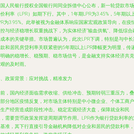
中国人民银行授权全国银行间同业拆借中心公布，新一轮贷款市
价利率（LPR）如期下行。其中，1年期LPR为3.45%，5年期以
PR为3.95%。此举被视为金融体系响应国家宏观政策导向，在疫
防控与经济稳增长双重挑战下，为实体经济“输血供氧”、降低综合
资成本的关键举措。市场普遍认为，此次LPR下调，特别是与中长
贷款和居民房贷利率关联紧密的5年期以上LPR降幅更为明显，传
出明确的稳增长、稳预期、稳市场信号，是金融支持实体经济共
时艰的及时雨。
一、政策背景：应对挑战，精准发力
当前，国内经济面临需求收缩、供给冲击、预期转弱三重压力，
加部分地区疫情反复，对市场主体特别是中小微企业、个体工商
的生产经营造成阶段性冲击。稳定宏观经济大盘，保障就业和民
生，需要货币政策发挥逆周期调节作用。LPR作为银行贷款利率的
价基准，其下行直接引导金融机构降低对企业和居民的贷款利率