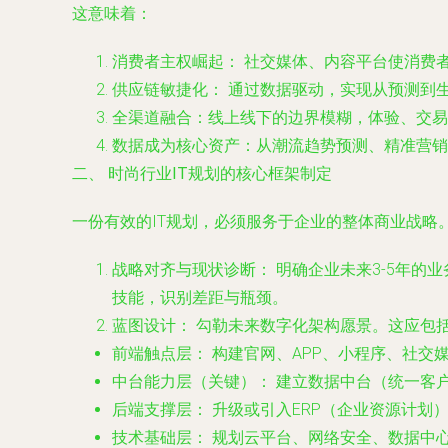
这意味着：
消费者主权崛起：
社交媒体、内容平台使消费
供应链敏捷化：
通过数据驱动，实现从预测到
全渠道融合：线上线下的边界模糊，体验、交易
数据成为核心资产：从潮流趋势预测、精准营销
二、 时尚行业IT规划的核心框架制定
一份有效的IT规划，必须服务于企业的整体商业战略
战略对齐与现状诊断：
明确企业未来3-5年的
技能，识别差距与瓶颈。
蓝图设计：
勾勒未来数字化架构愿景。这应包
前端触点层：
构建官网、APP、小程序、社交
中台能力层（关键）：
建立数据中台（统一客
后端支撑层：
升级或引入ERP（企业资源计划
技术基础层：
规划云平台、网络安全、数据中